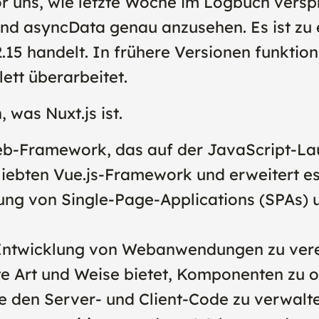
r uns, wie letzte Woche im Logbuch verspr
nd asyncData genau anzusehen. Es ist zu e
15 handelt. In frühere Versionen funktio
ett überarbeitet.
 was Nuxt.js ist.
s Web-Framework, das auf der JavaScript-L
eliebten Vue.js-Framework und erweitert e
ung von Single-Page-Applications (SPAs) 
ie Entwicklung von Webanwendungen zu ver
rte Art und Weise bietet, Komponenten zu 
 den Server- und Client-Code zu verwalte